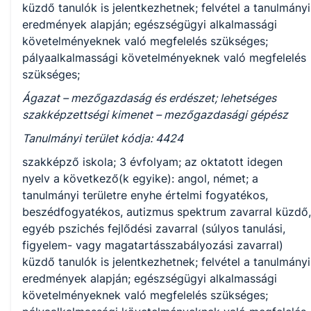
küzdő tanulók is jelentkezhetnek; felvétel a tanulmányi
eredmények alapján; egészségügyi alkalmassági
követelményeknek való megfelelés szükséges;
pályaalkalmassági követelményeknek való megfelelés
szükséges;
Ágazat – mezőgazdaság és erdészet; lehetséges
szakképzettségi kimenet – mezőgazdasági gépész
Tanulmányi terület kódja: 4424
szakképző iskola; 3 évfolyam; az oktatott idegen
nyelv a következő(k egyike): angol, német; a
tanulmányi területre enyhe értelmi fogyatékos,
beszédfogyatékos, autizmus spektrum zavarral küzdő,
egyéb pszichés fejlődési zavarral (súlyos tanulási,
figyelem- vagy magatartásszabályozási zavarral)
küzdő tanulók is jelentkezhetnek; felvétel a tanulmányi
eredmények alapján; egészségügyi alkalmassági
követelményeknek való megfelelés szükséges;