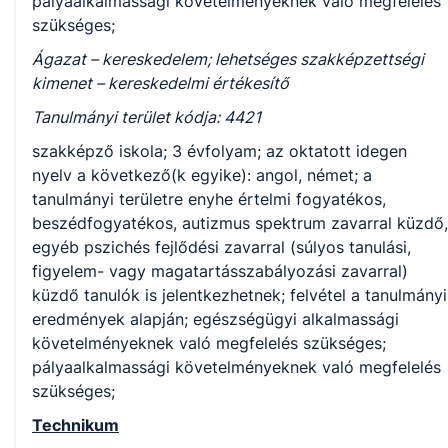
pályaalkalmassági követelményeknek való megfelelés
szükséges;
Ágazat – kereskedelem; lehetséges szakképzettségi
kimenet – kereskedelmi értékesítő
Tanulmányi terület kódja: 4421
szakképző iskola; 3 évfolyam; az oktatott idegen
nyelv a következő(k egyike): angol, német; a
tanulmányi területre enyhe értelmi fogyatékos,
beszédfogyatékos, autizmus spektrum zavarral küzdő,
egyéb pszichés fejlődési zavarral (súlyos tanulási,
figyelem- vagy magatartásszabályozási zavarral)
küzdő tanulók is jelentkezhetnek; felvétel a tanulmányi
eredmények alapján; egészségügyi alkalmassági
követelményeknek való megfelelés szükséges;
pályaalkalmassági követelményeknek való megfelelés
szükséges;
Technikum