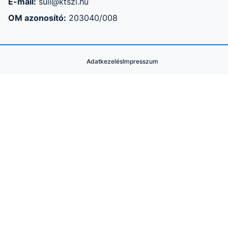
E-mail:
suli@ktszi.hu
OM azonosító:
203040/008
Adatkezelés
Impresszum