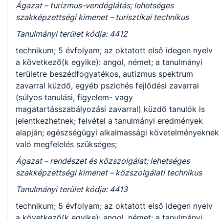
Ágazat – turizmus-vendéglátás; lehetséges
szakképzettségi kimenet – turisztikai technikus
Tanulmányi terület kódja: 4412
technikum; 5 évfolyam; az oktatott első idegen nyelv
a következő(k egyike): angol, német; a tanulmányi
területre beszédfogyatékos, autizmus spektrum
zavarral küzdő, egyéb pszichés fejlődési zavarral
(súlyos tanulási, figyelem- vagy
magatartásszabályozási zavarral) küzdő tanulók is
jelentkezhetnek; felvétel a tanulmányi eredmények
alapján; egészségügyi alkalmassági követelményeknek
való megfelelés szükséges;
Ágazat – rendészet és közszolgálat; lehetséges
szakképzettségi kimenet – közszolgálati technikus
Tanulmányi terület kódja: 4413
technikum; 5 évfolyam; az oktatott első idegen nyelv
a következő(k egyike): angol, német; a tanulmányi