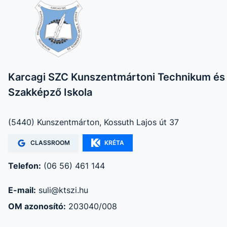
Karcagi SZC Kunszentmártoni Technikum és
Szakképző Iskola
(5440) Kunszentmárton, Kossuth Lajos út 37
CLASSROOM
KRÉTA
Telefon:
(06 56) 461 144
E-mail:
suli@ktszi.hu
OM azonosító:
203040/008