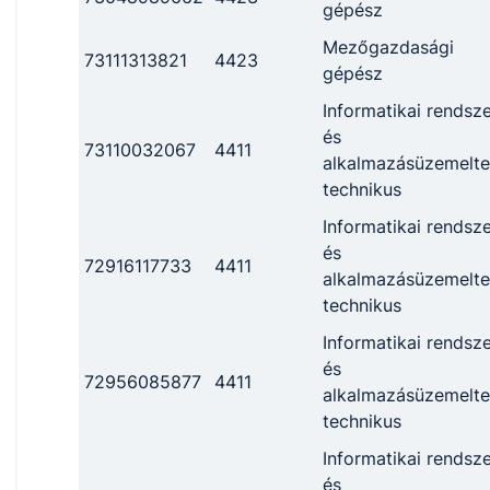
gépész
Mezőgazdasági
73111313821
4423
gépész
Informatikai rendsze
és
73110032067
4411
alkalmazásüzemelte
technikus
Informatikai rendsze
és
72916117733
4411
alkalmazásüzemelte
technikus
Informatikai rendsze
és
72956085877
4411
alkalmazásüzemelte
technikus
Informatikai rendsze
és