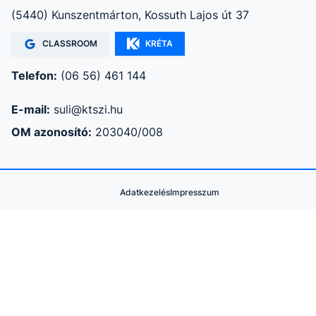
(5440) Kunszentmárton, Kossuth Lajos út 37
CLASSROOM
KRÉTA
Telefon:
(06 56) 461 144
E-mail:
suli@ktszi.hu
OM azonosító:
203040/008
Adatkezelés
Impresszum