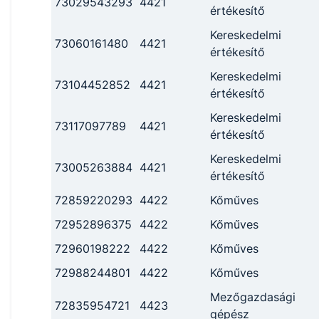
73029543293
4421
értékesítő
Kereskedelmi
73060161480
4421
értékesítő
Kereskedelmi
73104452852
4421
értékesítő
Kereskedelmi
73117097789
4421
értékesítő
Kereskedelmi
73005263884
4421
értékesítő
72859220293
4422
Kőműves
72952896375
4422
Kőműves
72960198222
4422
Kőműves
72988244801
4422
Kőműves
Mezőgazdasági
72835954721
4423
gépész